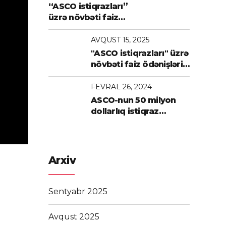
“ASCO istiqrazları”
üzrə növbəti faiz
ödənişləri icra olunub
AVQUST 15, 2025
"ASCO istiqrazları" üzrə
növbəti faiz ödənişləri
həyata keçirilib
FEVRAL 26, 2024
ASCO-nun 50 milyon
dollarlıq istiqraz
emissiyası uğurla
həyata keçirilib
Arxiv
Sentyabr 2025
Avqust 2025