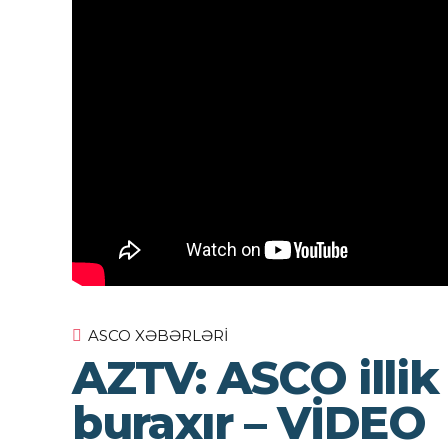
ASCO XƏBƏRLƏRI
AZTV: ASCO illik 
buraxır – VİDEO