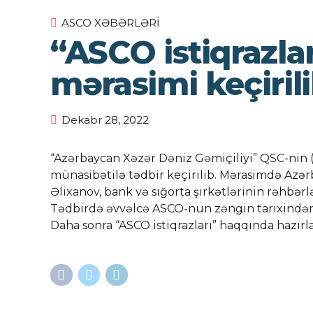
ASCO XƏBƏRLƏRI
“ASCO istiqrazla
mərasimi keçiril
Dekabr 28, 2022
“Azərbaycan Xəzər Dəniz Gəmiçiliyi” QSC-nin (
münasibətilə tədbir keçirilib. Mərasimdə Azər
Əlixanov, bank və sığorta şirkətlərinin rəhbərl
Tədbirdə əvvəlcə ASCO-nun zəngin tarixindən,
Daha sonra “ASCO istiqrazları” haqqında hazırla