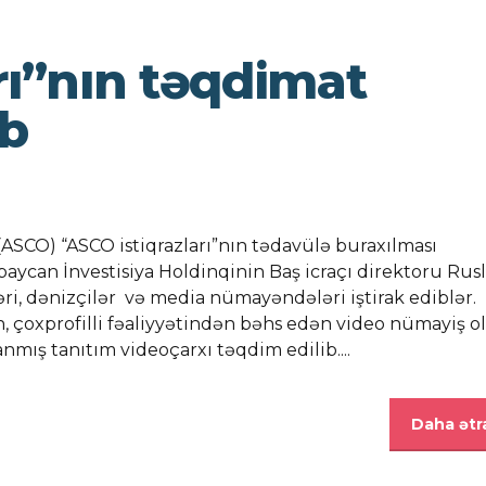
rı”nın təqdimat
ib
ASCO) “ASCO istiqrazları”nın tədavülə buraxılması
baycan İnvestisiya Holdinqinin Baş icraçı direktoru Rus
əri, dənizçilər və media nümayəndələri iştirak ediblər.
 çoxprofilli fəaliyyətindən bəhs edən video nümayiş o
nmış tanıtım videoçarxı təqdim edilib....
Daha ətra