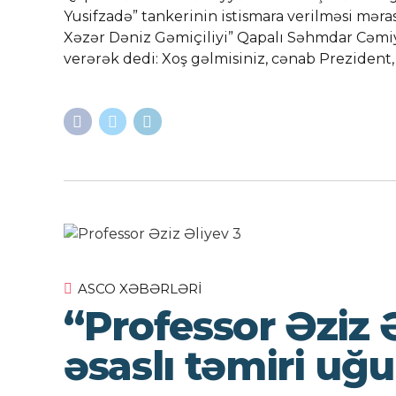
Yusifzadə” tankerinin istismara verilməsi məra
Xəzər Dəniz Gəmiçiliyi” Qapalı Səhmdar Cəmiy
verərək dedi: Xoş gəlmisiniz, cənab Prezident, y
ASCO XƏBƏRLƏRI
“Professor Əziz 
əsaslı təmiri uğu