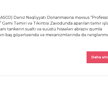
 (ASCO) Dəniz Nəqliyyatı Donanmasına məxsus “Professo
ığ” Gəmi Təmiri və Tikintisi Zavodunda aparılan təmir işl
anı tankerin sualtı və suüstü hissələri abraziv qumla
in baş göyərtəsində və mexanizmlərində də rənglənmə 
Daha ətra