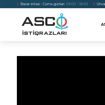
Bazar ertəsi - Cümə günləri
09:00 - 18:00
Ünva
A