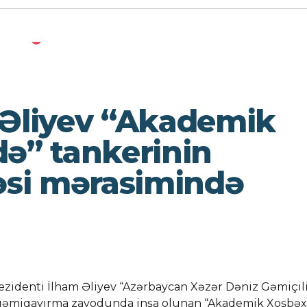
 Əliyev “Akademik
də” tankerinin
məsi mərasimində
zidenti İlham Əliyev “Azərbaycan Xəzər Dəniz Gəmiçili
kı gəmiqayırma zavodunda inşa olunan “Akademik Xoşbəx