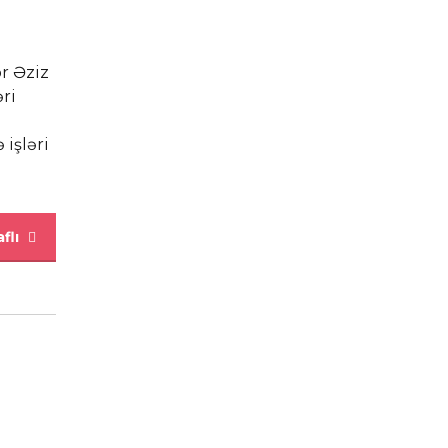
r Əziz
əri
işləri
flı