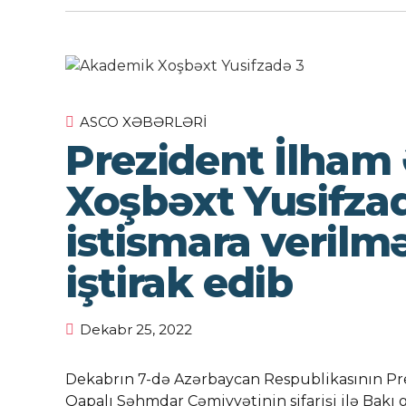
ASCO XƏBƏRLƏRI
Prezident İlham
Xoşbəxt Yusifza
istismara veril
iştirak edib
Dekabr 25, 2022
Dekabrın 7-də Azərbaycan Respublikasının Pre
Qapalı Səhmdar Cəmiyyətinin sifarişi ilə Ba