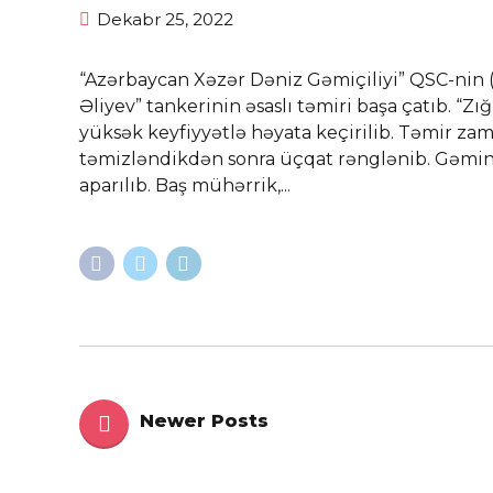
Dekabr 25, 2022
“Azərbaycan Xəzər Dəniz Gəmiçiliyi” QSC-nin
Əliyev” tankerinin əsaslı təmiri başa çatıb. “Z
yüksək keyfiyyətlə həyata keçirilib. Təmir zam
təmizləndikdən sonra üçqat rənglənib. Gəmin
aparılıb. Baş mühərrik,...
Newer Posts