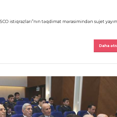
“ASCO istiqrazları”nın təqdimat mərasimindən sujet yayım
Daha ətra