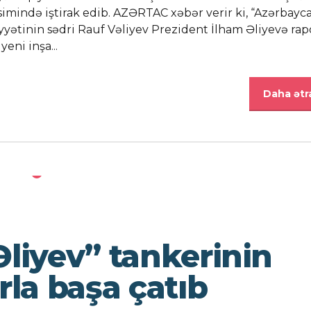
simində iştirak edib. AZƏRTAC xəbər verir ki, “Azərbayc
yətinin sədri Rauf Vəliyev Prezident İlham Əliyevə rap
eni inşa...
Daha ətra
Əliyev” tankerinin
rla başa çatıb