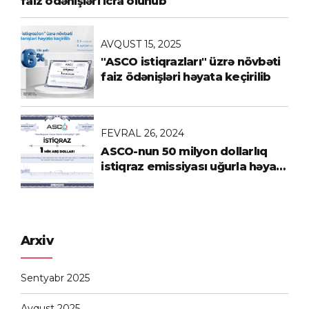
faiz ödənişləri icra olunub
AVQUST 15, 2025
"ASCO istiqrazları" üzrə növbəti
faiz ödənişləri həyata keçirilib
FEVRAL 26, 2024
ASCO-nun 50 milyon dollarlıq
istiqraz emissiyası uğurla həyata
keçirilib
Arxiv
Sentyabr 2025
Avqust 2025