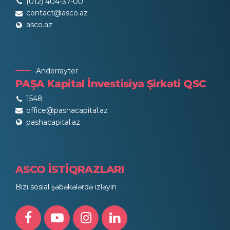
(012) 404-37-00
contact@asco.az
asco.az
Anderrayter
PAŞA Kapital İnvestisiya Şirkəti QSC
1548
office@pashacapital.az
pashacapital.az
ASCO İSTİQRAZLARI
Bizi sosial şəbəkələrdə izləyin