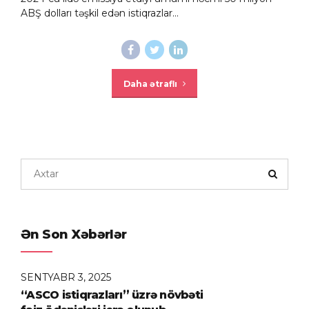
ABŞ dolları təşkil edən istiqrazlar...
Daha ətraflı
Ən Son Xəbərlər
SENTYABR 3, 2025
“ASCO istiqrazları” üzrə növbəti