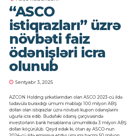
“ASCO
istiqrazları” üzrə
növbəti faiz
ödənişləri icra
olunub
Sentyabr 3, 2025
AZCON Holding şirkətlərindən olan ASCO 2023-cü ildə
tədavülə buraxdığı ümumi məbləği 100 milyon ABŞ
dolları olan istiqrazlar üzrə növbəti kupon ödənişlərini
uğurla icra edib. Budəfəki ödəniş çərçivəsində
investorların bank hesablarına ümumilikdə 3 milyon ABŞ
dolları köçürülüb. Qeyd edək ki, ötən ay ASCO-nun
2024-cü ildə emissiya etdiyi ümumi həcmi 50 milyon