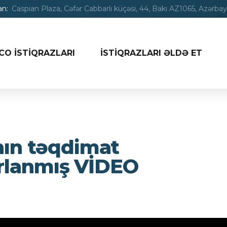
n:
Caspian Plaza, Cəfər Cabbarlı küçəsi, 44, Bakı AZ1065, Azərba
CO İSTİQRAZLARI
İSTİQRAZLARI ƏLDƏ ET
nın təqdimat
rlanmış VİDEO