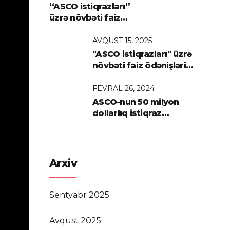
“ASCO istiqrazları”
üzrə növbəti faiz
ödənişləri icra olunub
AVQUST 15, 2025
"ASCO istiqrazları" üzrə
növbəti faiz ödənişləri
həyata keçirilib
FEVRAL 26, 2024
ASCO-nun 50 milyon
dollarlıq istiqraz
emissiyası uğurla
həyata keçirilib
Arxiv
Sentyabr 2025
Avqust 2025