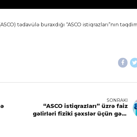
(ASCO) tədavülə buraxdığı “ASCO istiqrazları”nın təqdi
SONRAKI
də
“ASCO istiqrazları” üzrə faiz
gəlirləri fiziki şəxslər üçün gəlir
vergisindən azaddır