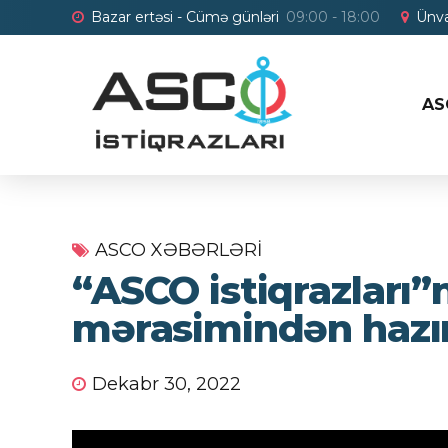
Bazar ertəsi - Cümə günləri
09:00 - 18:00
Ünva
AS
ASCO XƏBƏRLƏRI
“ASCO istiqrazları”
mərasimindən hazı
Dekabr 30, 2022