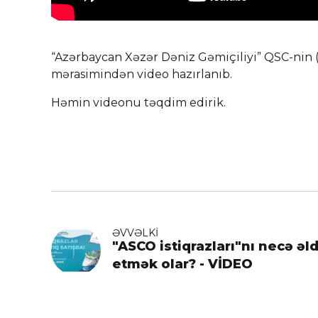
“Azərbaycan Xəzər Dəniz Gəmiçiliyi” QSC-nin 
mərasimindən video hazırlanıb.
Həmin videonu təqdim edirik.
ƏVVƏLKI
"ASCO istiqrazları"nı necə əl
etmək olar? - VİDEO